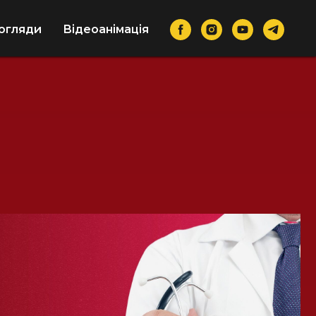
огляди
Відеоанімація