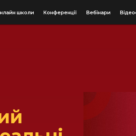
нлайн школи
Конференції
Вебінари
Відео
ий
еальні