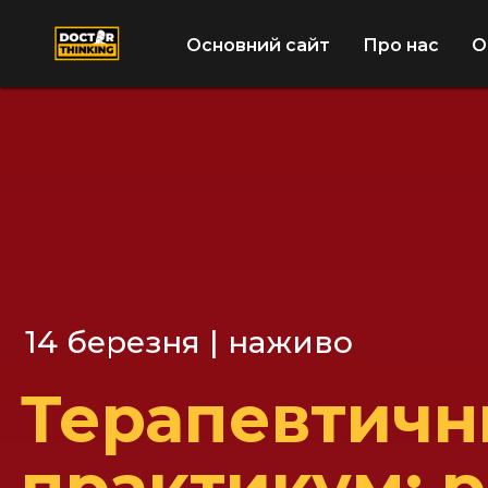
Основний сайт
Про нас
О
14 березня | наживо
Терапевтичн
практикум: р