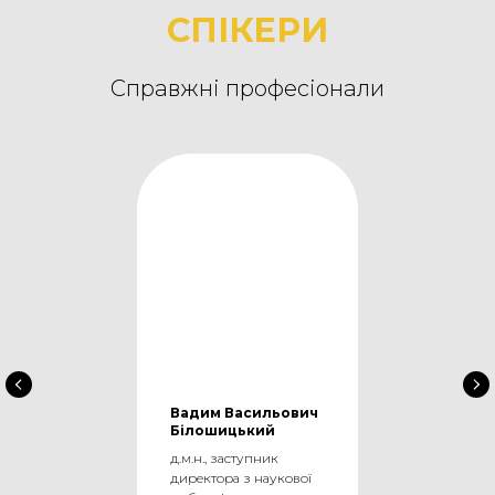
СПІКЕРИ
Справжні професіонали
Вадим Васильович
Білошицький
д.м.н., заступник
директора з наукової