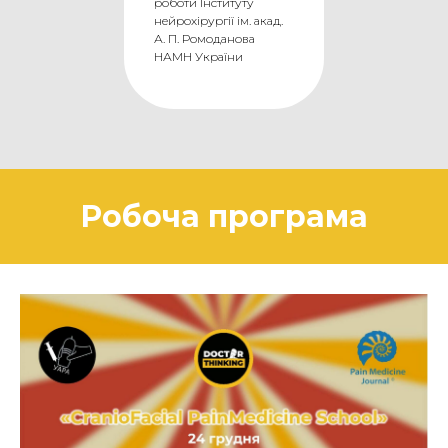
роботи Інституту
нейрохірургії ім. акад.
А. П. Ромоданова
НАМН України
Робоча програма