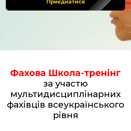
Приєднатися
Фахова Школа-тренінг
за участю
мультидисциплінарних
фахівців всеукраїнського
рівня