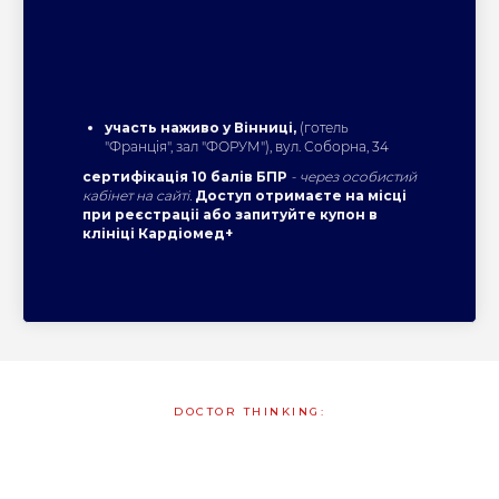
участь наживо у Вінниці,
(готель
"Франція", зал "ФОРУМ"), вул. Соборна, 34
сертифікація 10 балів БПР
- через особистий
кабінет на сайті.
Доступ отримаєте на місці
при реєстраціі або запитуйте купон в
клініці Кардіомед+
DOCTOR THINKING: