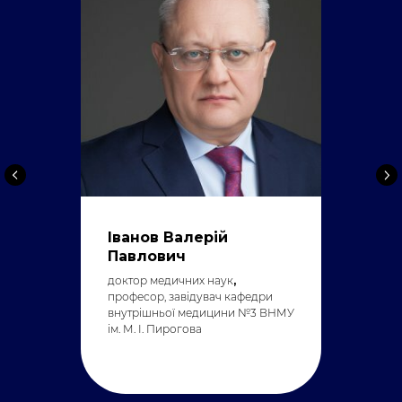
Іванов Валерій
Павлович
доктор медичних наук
,
професор,
завідувач кафедри
внутрішньої медицини №3 ВНМУ
ім. М. І. Пирогова