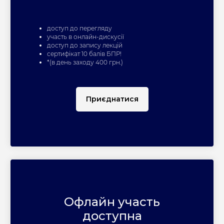
доступ до перегляду
участь в онлайн-дискусії
доступ до запису лекцій
сертифікат 10 балів БПР!
*(в день заходу 400 грн.)
Приєднатися
Офлайн участь
доступна