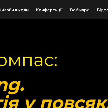
Онлайн школи
Конференції
Вебінари
Віде
омпас:
ng.
ія у повся