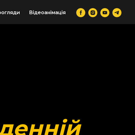
оогляди
Відеоанімація
кденній