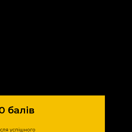
10 балів
ісля успішного