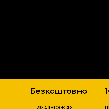
Безкоштовно
Захід внесено до
П