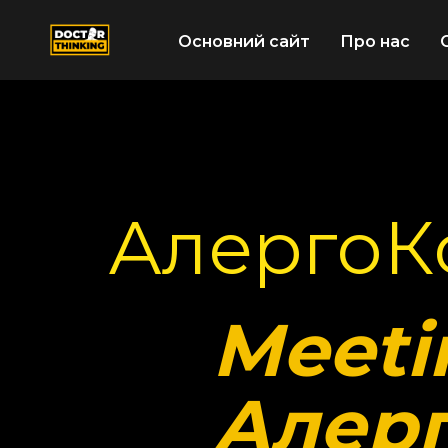
Основний сайт
Про нас
АлергоК
Meeti
Алерг